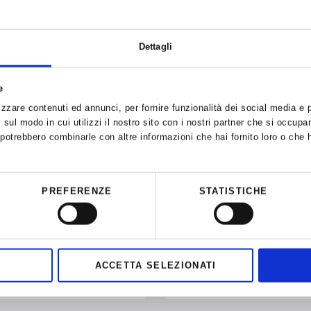
Dettagli
e
zzare contenuti ed annunci, per fornire funzionalità dei social media e pe
sul modo in cui utilizzi il nostro sito con i nostri partner che si occupan
i potrebbero combinarle con altre informazioni che hai fornito loro o che 
Richiesta di disponibilità
PREFERENZE
STATISTICHE
miamo che la tua richiesta non è automaticamente co
Attendi di ricevere la conferma via telefono o via e-mail.
ACCETTA SELEZIONATI