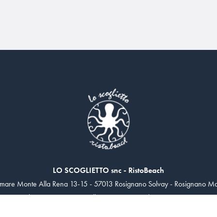
LO SCOGLIETTO snc - RistoBeach
mare Monte Alla Rena 13-15 - 57013 Rosignano Solvay - Rosignano Mari
Tel.
0586 767962
- Cell.
333 7502256
/
335 6653080
info@loscoglietto.com